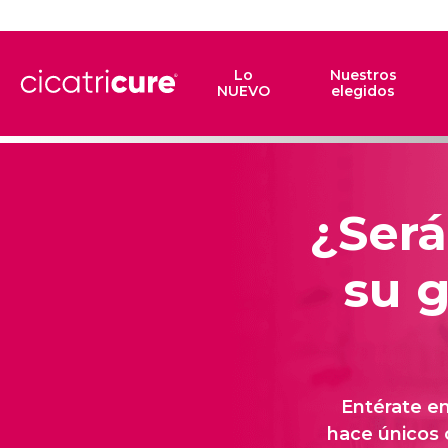
Lo
Nuestros
NUEVO
elegidos
¿Será
su g
Entérate en
hace únicos 