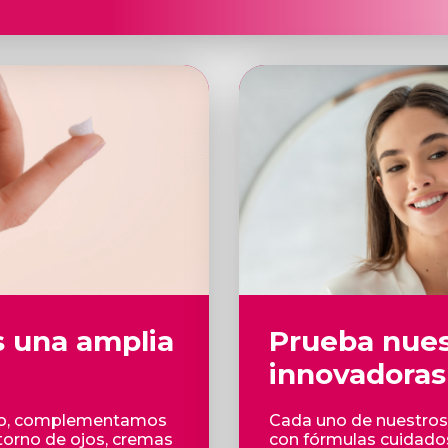
s una amplia
Prueba nues
innovadoras
ífico, complementamos
Cada uno de nuestros
ntorno de ojos, cremas
con fórmulas cuidad