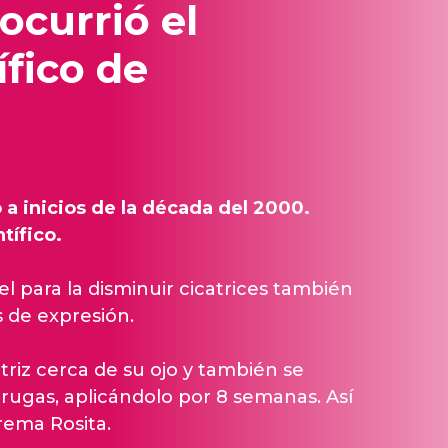
currió el
ífico de
 a inicios de la década del 2000.
ntífico.
 para la disminuir cicatrices también
s de expresión.
triz cerca de su ojo y también se
ugas, aplicándolo por 8 semanas. Así
rema Rosita.