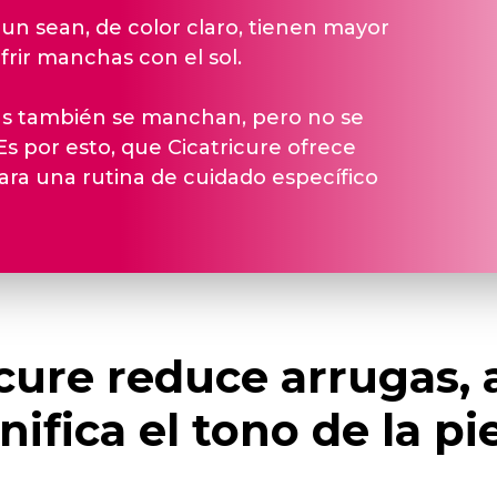
, aun sean, de color claro, tienen mayor
frir manchas con el sol.
nas también se manchan, pero no se
Es por esto, que Cicatricure ofrece
ra una rutina de cuidado específico
cure reduce arrugas, 
nifica el tono de la pie