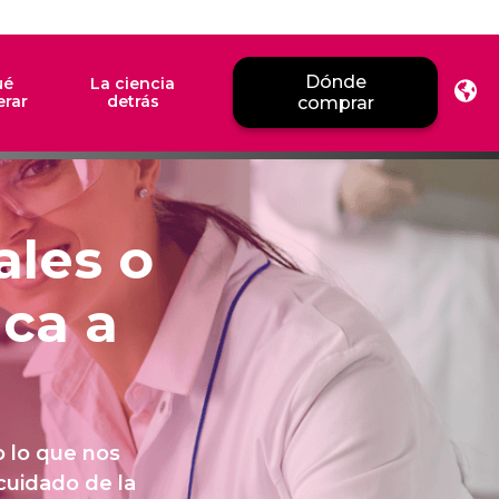
Dónde
ué
La ciencia
erar
detrás
comprar
ales o
ica a
o lo que nos
cuidado de la