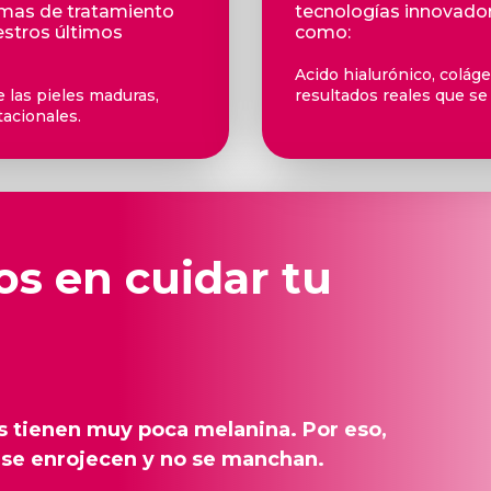
temas de tratamiento
tecnologías innovador
estros últimos
como:
Acido hialurónico, colág
e las pieles maduras,
resultados reales que se
tacionales.
s en cuidar tu
as tienen muy poca melanina. Por eso,
ol se enrojecen y no se manchan.