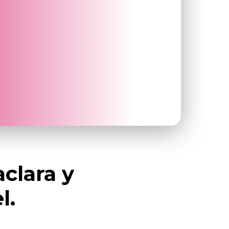
aclara y
l.