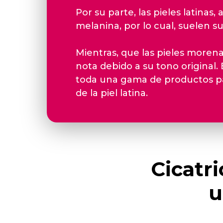
Por su parte, las pieles latinas
melanina, por lo cual, suelen su
Mientras, que las pieles more
nota debido a su tono original. 
toda una gama de productos pa
de la piel latina.
Cicatri
u