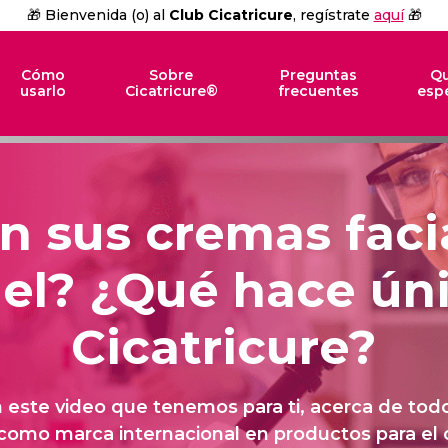
🎁 Bienvenida (o) al
Club Cicatricure
, regístrate
aquí
🎁
Cómo
Sobre
Preguntas
Q
usarlo
Cicatricure®
frecuentes
esp
n sus cremas faci
el? ¿Qué hace ún
Cicatricure?
 este video que tenemos para ti, acerca de tod
como marca internacional en productos para el 