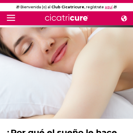
🎁 Bienvenida (o) al
Club Cicatricure
, regístrate
aquí
🎁
¿Por qué el sueño le hace